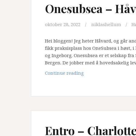
Onesubsea – Håv
oktober 28, 2022
niklashellum
H
Hei bloggen! Jeg heter Håvard, og går and
fikk praksisplass hos OneSubsea i høst, 
og Ingeborg. Onesubsea er et selskap fra
Bergen. De jobber med å hovedsakelig l
Onesubsea
Continue reading
–
Håvard
Algrøy
Entro – Charlott