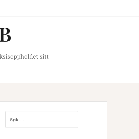
iB
ksisoppholdet sitt
Søk
etter: