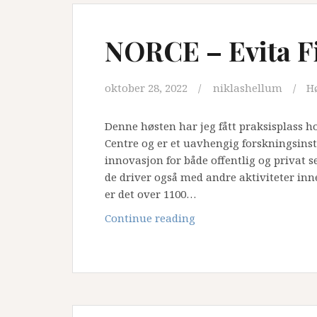
NORCE – Evita F
oktober 28, 2022
niklashellum
H
Denne høsten har jeg fått praksisplass h
Centre og er et uavhengig forskningsinst
innovasjon for både offentlig og privat 
de driver også med andre aktiviteter inne
er det over 1100…
NORCE
Continue reading
–
Evita
Field