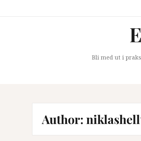
Skip
to
content
E
Bli med ut i prak
Author:
niklashel