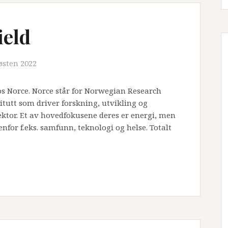
ield
østen 2022
os Norce. Norce står for Norwegian Research
itutt som driver forskning, utvikling og
sektor. Et av hovedfokusene deres er energi, men
nfor f.eks. samfunn, teknologi og helse. Totalt