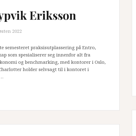
ypvik Eriksson
østen 2022
tte semesteret praksisutplassering på Entro,
p som spesialiserer seg innenfor alt fra
, økonomi og benchmarking, med kontorer i Oslo,
arlotter holder selvsagt til i kontoret i
i…