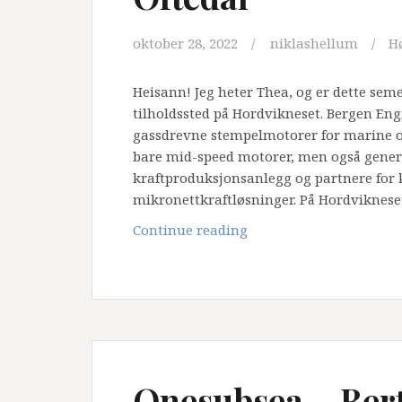
oktober 28, 2022
niklashellum
H
Heisann! Jeg heter Thea, og er dette sem
tilholdssted på Hordvikneset. Bergen E
gassdrevne stempelmotorer for marine og
bare mid-speed motorer, men også gener
kraftproduksjonsanlegg og partnere for 
mikronettkraftløsninger. På Hordvikneset
Bergen
Continue reading
Engines
–
Thea
Malene
Oftedal
Onesubsea – Bert