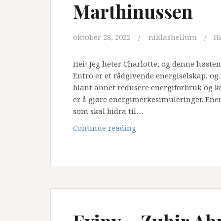
Marthinussen
oktober 28, 2022
niklashellum
H
Hei! Jeg heter Charlotte, og denne høst
Entro er et rådgivende energiselskap, og 
blant annet redusere energiforbruk og k
er å gjøre energimerkesimuleringer. Ener
som skal bidra til…
Entro
Continue reading
–
Charlotte
Marie
Marthinussen