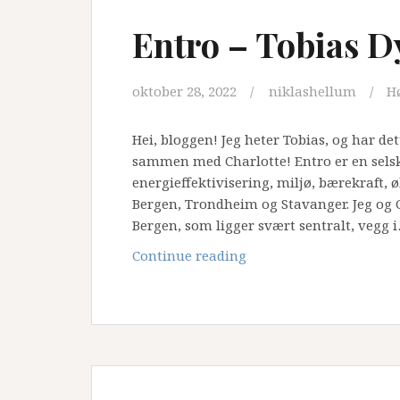
Entro – Tobias D
oktober 28, 2022
niklashellum
H
Hei, bloggen! Jeg heter Tobias, og har de
sammen med Charlotte! Entro er en selska
energieffektivisering, miljø, bærekraft
Bergen, Trondheim og Stavanger. Jeg og Ch
Bergen, som ligger svært sentralt, vegg 
Entro
Continue reading
–
Tobias
Dypvik
Eriksson