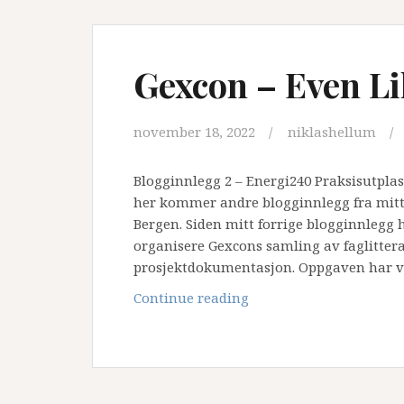
Gexcon – Even Li
november 18, 2022
niklashellum
Blogginnlegg 2 – Energi240 Praksisutplas
her kommer andre blogginnlegg fra mitt 
Bergen. Siden mitt forrige blogginnlegg h
organisere Gexcons samling av faglittera
prosjektdokumentasjon. Oppgaven har v
Gexcon
Continue reading
–
Even
Liland