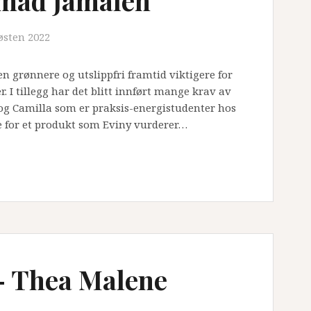
hmad Jamaleh
østen 2022
en grønnere og utslippfri framtid viktigere for
. I tillegg har det blitt innført mange krav av
g og Camilla som er praksis-energistudenter hos
e for et produkt som Eviny vurderer…
– Thea Malene