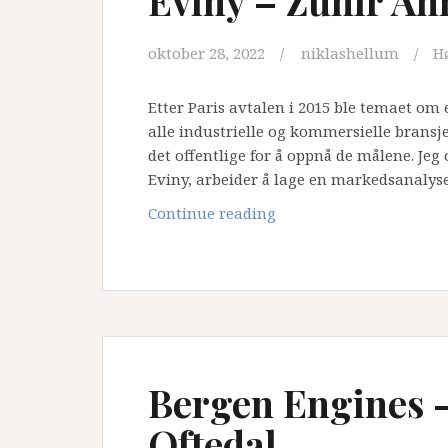
Eviny – Zuhir A
oktober 28, 2022
niklashellum
H
Etter Paris avtalen i 2015 ble temaet om 
alle industrielle og kommersielle bransjer
det offentlige for å oppnå de målene. Je
Eviny, arbeider å lage en markedsanalys
Eviny
Continue reading
–
Zuhir
Ahmad
Jamaleh
Bergen Engines 
Oftedal