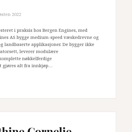
østen 2022
esteret i praksis hos Bergen Engines, med
ngines AS bygge medium-speed væskedrevne og
 landbaserte applikasjoner. De bygger ikke
atorsett, leverer modulære
komplette nøkkelferdige
 gjøres alt fra innkjøp…
hine Cornelie