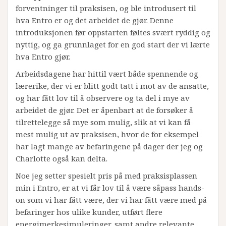
forventninger til praksisen, og ble introdusert til
hva Entro er og det arbeidet de gjør. Denne
introduksjonen før oppstarten føltes svært ryddig og
nyttig, og ga grunnlaget for en god start der vi lærte
hva Entro gjør.
Arbeidsdagene har hittil vært både spennende og
lærerike, der vi er blitt godt tatt i mot av de ansatte,
og har fått lov til å observere og ta del i mye av
arbeidet de gjør. Det er åpenbart at de forsøker å
tilrettelegge så mye som mulig, slik at vi kan få
mest mulig ut av praksisen, hvor de for eksempel
har lagt mange av befaringene på dager der jeg og
Charlotte også kan delta.
Noe jeg setter spesielt pris på med praksisplassen
min i Entro, er at vi får lov til å være såpass hands-
on som vi har fått være, der vi har fått være med på
befaringer hos ulike kunder, utført flere
energimerkesimuleringer, samt andre relevante