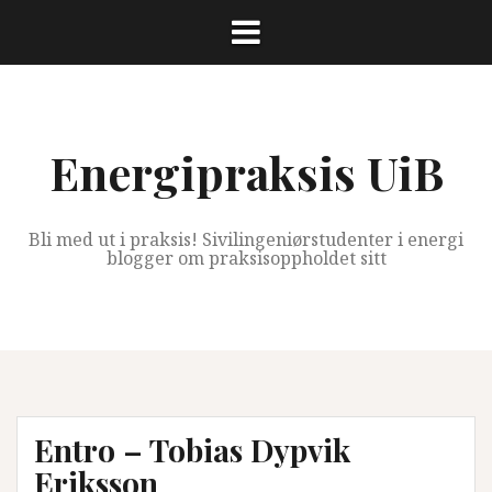
Skip
to
content
Energipraksis UiB
Bli med ut i praksis! Sivilingeniørstudenter i energi
blogger om praksisoppholdet sitt
Entro – Tobias Dypvik
Eriksson