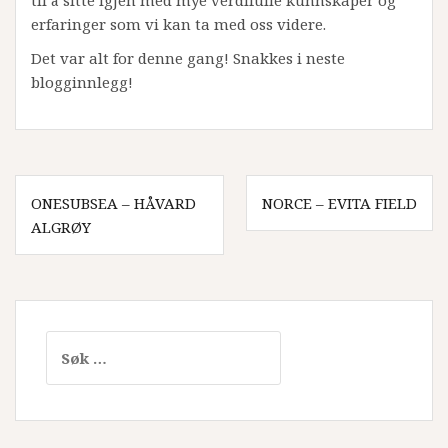
til å sitte igjen med mye verdifulle kunnskaper og
erfaringer som vi kan ta med oss videre.
Det var alt for denne gang! Snakkes i neste
blogginnlegg!
Innleggsnavigasjon
ONESUBSEA – HÅVARD
NORCE – EVITA FIELD
ALGRØY
Søk
etter: