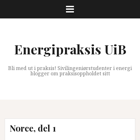
Skip
to
content
Energipraksis UiB
Bli med ut i praksis! Sivilingeniørstudenter i energi
blogger om praksisoppholdet sitt
Norce, del 1