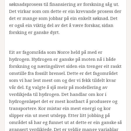
søknadsprosess til finansiering av forskning såg ut.
Det virkar som om dette er ein krevande prosess der
det er mange som jobbar på ein enkelt søknad. Det
er også ein viktig del av det å være forskar, sidan
forsking er ganske dyrt.
Eit av fagområda som Norce held på med er
hydrogen. Hydrogen er ganske på moten nå i både
forskning og næringslivet siden ein trenger eit raskt
omstille fra fossilt brensel. Dette er det fagområdet
som vi har lest mest om og der vi fekk tildelt kvar
vår del. Eg valgte å sjå meir på modellering av
verdikjeda til hydrogen. Det handlar om kor i
hydrogenløpet det er mest kostbart å produsere og
transportere. Kor mistar ein mest energi og kor
slipper ein ut mest utslepp. Etter litt jobbing på
området så har eg funnet ut at dette er ein ganske så
avansert verdikjede. Det er veldig mange variablar