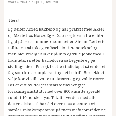
mars 2, 2021
buj003
Kull 2018
Heia!
Eg heiter Alfred Bakkebø og har praksis med Aksel
og Marte hos Norce. Eg er 25 år og kjem i frå ei lita
bygd på søre sunnmøre som heiter Åheim. Rett etter
militæret så tok eg en bachelor i Nanoteknologi,
men blei veldig usikker på kva eg ville jobbe med i
framtida, så etter bacheloren så begynte eg på
sivilingeniør i Energi. I dette studieløpet så er det eit
fag som krever utplassering i ei bedrift. Her fekk vi
velje kor vi ville være utplassert og eg valde Norce.
Dei er eitt av Norgest største uavhengige
forskningsinstitutt med over 800 ansatte spreidd
rundt i 10 norske byar. Totalt i verden med alle
datterselskap så har dei over 1100 ansatte. Dei
samlar spisskompetanse på tvers av fagområder og