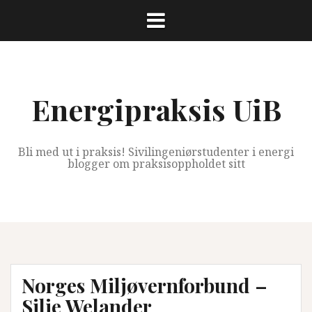
Skip
to
content
Energipraksis UiB
Bli med ut i praksis! Sivilingeniørstudenter i energi
blogger om praksisoppholdet sitt
Norges Miljøvernforbund –
Silje Welander