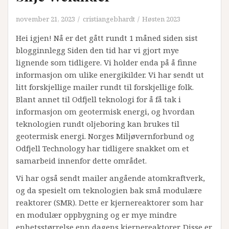
november 21, 2023
cristiangebhardt
Høsten 2023
Hei igjen! Nå er det gått rundt 1 måned siden sist
blogginnlegg Siden den tid har vi gjort mye
lignende som tidligere. Vi holder enda på å finne
informasjon om ulike energikilder. Vi har sendt ut
litt forskjellige mailer rundt til forskjellige folk.
Blant annet til Odfjell teknologi for å få tak i
informasjon om geotermisk energi, og hvordan
teknologien rundt oljeboring kan brukes til
geotermisk energi. Norges Miljøvernforbund og
Odfjell Technology har tidligere snakket om et
samarbeid innenfor dette området.
Vi har også sendt mailer angående atomkraftverk,
og da spesielt om teknologien bak små modulære
reaktorer (SMR). Dette er kjernereaktorer som har
en modulær oppbygning og er mye mindre
enhetsstørrelse enn dagens kjernereaktorer. Disse er