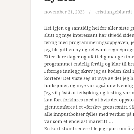
november 21, 2023
cristiangebhardt
Hei igjen og samtidig hei for aller siste
slutt og mye interessant har skjedd siden 
ferdig med programmeringsoppgaven, jeg 
jeg ble gitt en ny og relevant regne/pr
Etter flere dager og ufattelig mange time
programmet endelig ferdig og klar til br
I forrige innlegg skrev jeg at koden skal
kortere! Det viste seg at mye av det je
funksjoner, og mye var også unødvendig
Jeg vil påstå at feilsøking og testing var
kan fort forklares med at hvis det oppstod
gjennomføres i et «ferskt» grensesnitt. Så 
alle innputtbokser fylles med verdier på ny
var som et endeløst mareritt …
En kort stund senere ble jeg spurt om å v