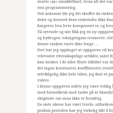
svarte «ja» umiddelbart, tross alt det va
enn programmering.
Ved ankomst ble jeg litt skuffet da elek
deler og dermed dens virkemåte ikke kunn
fungerer, hva hver komponent er, og hvor
Til syvende og sist fikk jeg en ny oppgav
og hydrogen-/oksygengass crossover. «De
denne tanken varte ikke lenge …
Fort har jeg oppdaget at oppgaven vil k
relevante vitenskapelige artikler, samt 
kan brukes. I de aller fleste tilfeller var 
det ingen konstanter, koeffisienter, result
selvfølgelig ikke hele tiden, jeg fant et p
videre.
I denne oppgaven måtte jeg være veldig k
med formelbruk med tanke på at blandin
eksplosiv om man ikke er forsiktig.
De siste ukene har vært travle, utfordre
praksis perioden har jeg virkelig likt å 