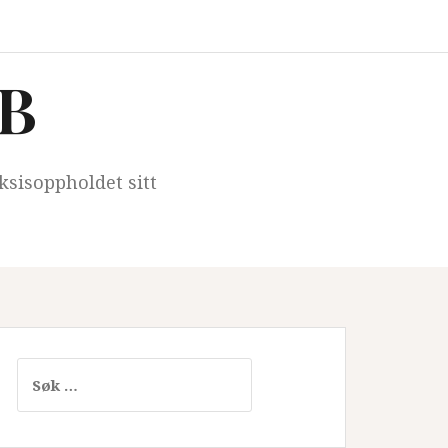
iB
ksisoppholdet sitt
Søk
etter: