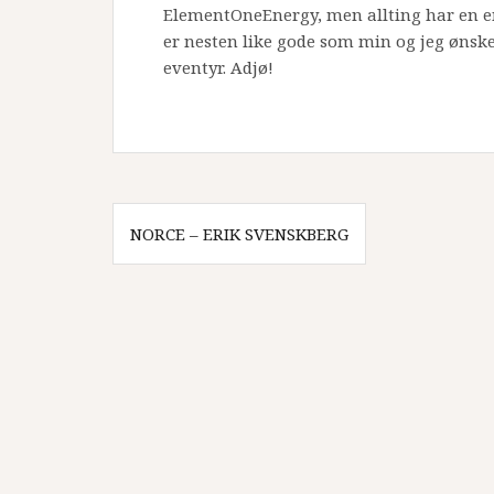
ElementOneEnergy, men allting har en en
er nesten like gode som min og jeg ønske
eventyr. Adjø!
Innleggsnavigasjon
NORCE – ERIK SVENSKBERG