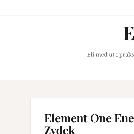
Skip
to
content
E
Bli med ut i prak
Element One Ene
Zydek