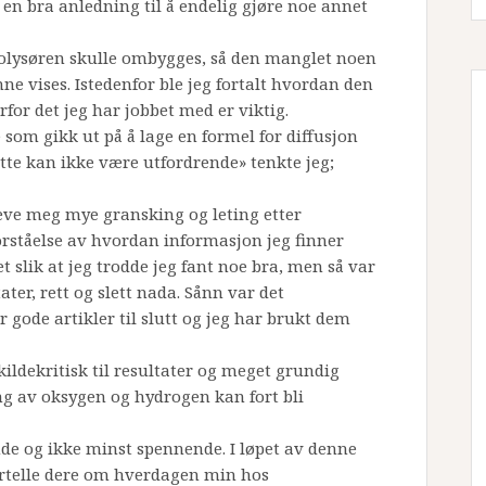
r en bra anledning til å endelig gjøre noe annet
trolysøren skulle ombygges, så den manglet noen
e vises. Istedenfor ble jeg fortalt hvordan den
for det jeg har jobbet med er viktig.
e som gikk ut på å lage en formel for diffusjon
tte kan ikke være utfordrende» tenkte jeg;
reve meg mye gransking og leting etter
forståelse av hvordan informasjon jeg finner
det slik at jeg trodde jeg fant noe bra, men så var
ater, rett og slett nada. Sånn var det
ar gode artikler til slutt og jeg har brukt dem
ildekritisk til resultater og meget grundig
g av oksygen og hydrogen kan fort bli
nde og ikke minst spennende. I løpet av denne
fortelle dere om hverdagen min hos