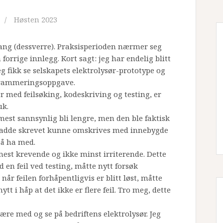
Høsten 2023
 gang (dessverre). Praksisperioden nærmer seg
forrige innlegg. Kort sagt: jeg har endelig blitt
fikk se selskapets elektrolysør-prototype og
ogrammeringsoppgave.
r med feilsøking, kodeskriving og testing, er
uk.
 mest sannsynlig bli lengre, men den ble faktisk
g hadde skrevet kunne omskrives med innebygde
 å ha med.
 mest krevende og ikke minst irriterende. Dette
 en feil ved testing, måtte nytt forsøk
når feilen forhåpentligvis er blitt løst, måtte
tt i håp at det ikke er flere feil. Tro meg, dette
ære med og se på bedriftens elektrolysør. Jeg