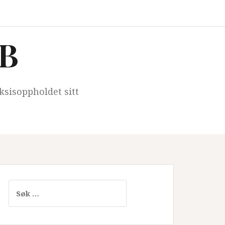
iB
ksisoppholdet sitt
Søk
etter: