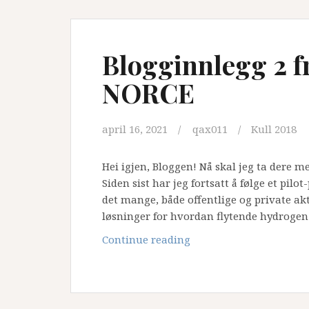
Blogginnlegg 2 f
NORCE
april 16, 2021
qax011
Kull 2018
Hei igjen, Bloggen! Nå skal jeg ta dere m
Siden sist har jeg fortsatt å følge et pil
det mange, både offentlige og private ak
løsninger for hvordan flytende hydrogen
Blogginnlegg
Continue reading
2
fra
utplassering
hos