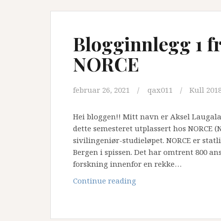
NORCE
Blogginnlegg 1 f
NORCE
februar 26, 2021
qax011
Kull 201
Hei bloggen!! Mitt navn er Aksel Laugal
dette semesteret utplassert hos NORCE (
sivilingeniør-studieløpet. NORCE er statli
Bergen i spissen. Det har omtrent 800 ans
forskning innenfor en rekke…
Blogginnlegg
Continue reading
1
fra
utplassering