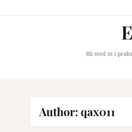
Skip
to
content
E
Bli med ut i prak
Author:
qax011