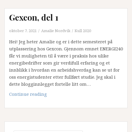
Amalie
Gexcon, del 1
oktober 7, 2021
Amalie Nordvik
Kull 2020
Hei! Jeg heter Amalie og er i dette semesteret på
utplassering hos Gexcon. Gjennom emnet ENERGI240
får vi muligheten til å være i praksis hos ulike
energibedrifter som gir verdifull erfaring og et
innblikk i hvordan en arbeidshverdag kan se ut for
oss energistudenter etter fullført studie. Jeg skal i
dette blogginnlegget fortelle litt om…
Gexcon,
Continue reading
del
1