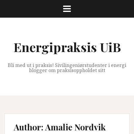
Skip
to
content
Energipraksis UiB
Bli med ut i praksis! Sivilingeniørstudenter i energi
blogger om praksisoppholdet sitt
Author:
Amalie Nordvik