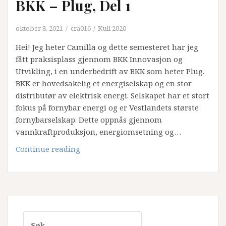
BKK – Plug, Del 1
oktober 8, 2021
cra016
Kull 2020
Hei! Jeg heter Camilla og dette semesteret har jeg
fått praksisplass gjennom BKK Innovasjon og
Utvikling, i en underbedrift av BKK som heter Plug.
BKK er hovedsakelig et energiselskap og en stor
distributør av elektrisk energi. Selskapet har et stort
fokus på fornybar energi og er Vestlandets største
fornybarselskap. Dette oppnås gjennom
vannkraftproduksjon, energiomsetning og…
BKK
Continue reading
–
Plug,
Del
1
Søk