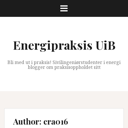
Skip
to
content
Energipraksis UiB
Bli med ut i praksis! Sivilingeniørstudenter i energi
blogger om praksisoppholdet sitt
Author:
cra016