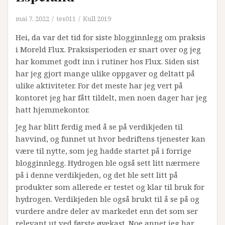
mai 7, 2022
tes011
Kull 2019
Hei, da var det tid for siste blogginnlegg om praksis
i Moreld Flux. Praksisperioden er snart over og jeg
har kommet godt inn i rutiner hos Flux. Siden sist
har jeg gjort mange ulike oppgaver og deltatt på
ulike aktiviteter. For det meste har jeg vert på
kontoret jeg har fått tildelt, men noen dager har jeg
hatt hjemmekontor.
Jeg har blitt ferdig med å se på verdikjeden til
havvind, og funnet ut hvor bedriftens tjenester kan
være til nytte, som jeg hadde startet på i forrige
blogginnlegg. Hydrogen ble også sett litt nærmere
på i denne verdikjeden, og det ble sett litt på
produkter som allerede er testet og klar til bruk for
hydrogen. Verdikjeden ble også brukt til å se på og
vurdere andre deler av markedet enn det som ser
relevant ut ved første øyekast. Noe annet jeg har