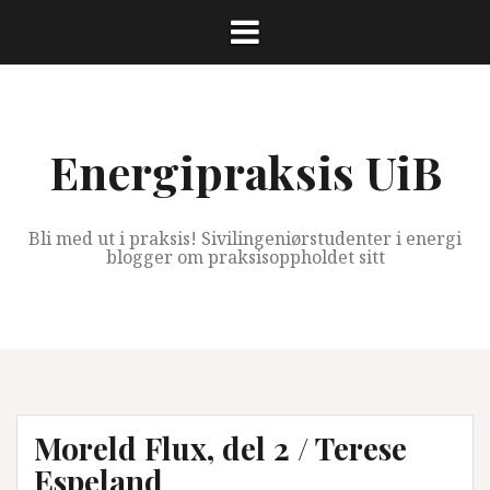
Skip
to
content
Energipraksis UiB
Bli med ut i praksis! Sivilingeniørstudenter i energi
blogger om praksisoppholdet sitt
Moreld Flux, del 2 / Terese
Espeland