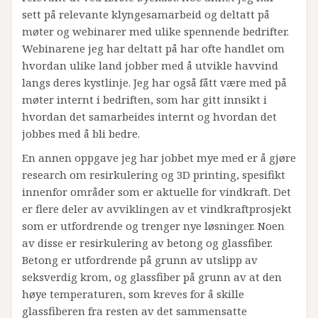
sett på relevante klyngesamarbeid og deltatt på
møter og webinarer med ulike spennende bedrifter.
Webinarene jeg har deltatt på har ofte handlet om
hvordan ulike land jobber med å utvikle havvind
langs deres kystlinje. Jeg har også fått være med på
møter internt i bedriften, som har gitt innsikt i
hvordan det samarbeides internt og hvordan det
jobbes med å bli bedre.
En annen oppgave jeg har jobbet mye med er å gjøre
research om resirkulering og 3D printing, spesifikt
innenfor områder som er aktuelle for vindkraft. Det
er flere deler av avviklingen av et vindkraftprosjekt
som er utfordrende og trenger nye løsninger. Noen
av disse er resirkulering av betong og glassfiber.
Betong er utfordrende på grunn av utslipp av
seksverdig krom, og glassfiber på grunn av at den
høye temperaturen, som kreves for å skille
glassfiberen fra resten av det sammensatte