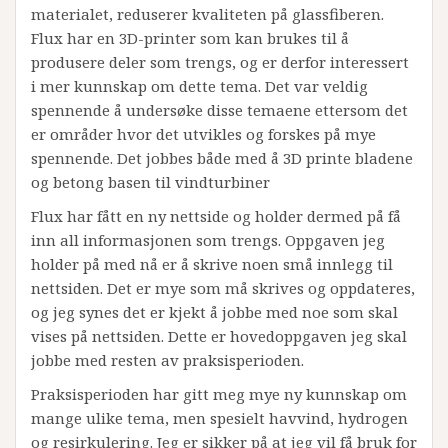
materialet, reduserer kvaliteten på glassfiberen.
Flux har en 3D-printer som kan brukes til å
produsere deler som trengs, og er derfor interessert
i mer kunnskap om dette tema. Det var veldig
spennende å undersøke disse temaene ettersom det
er områder hvor det utvikles og forskes på mye
spennende. Det jobbes både med å 3D printe bladene
og betong basen til vindturbiner
Flux har fått en ny nettside og holder dermed på få
inn all informasjonen som trengs. Oppgaven jeg
holder på med nå er å skrive noen små innlegg til
nettsiden. Det er mye som må skrives og oppdateres,
og jeg synes det er kjekt å jobbe med noe som skal
vises på nettsiden. Dette er hovedoppgaven jeg skal
jobbe med resten av praksisperioden.
Praksisperioden har gitt meg mye ny kunnskap om
mange ulike tema, men spesielt havvind, hydrogen
og resirkulering. Jeg er sikker på at jeg vil få bruk for