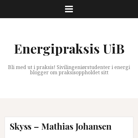
Skip
to
content
Energipraksis UiB
Bli med ut i praksis! Sivilingeniørstudenter i energi
blogger om praksisoppholdet sitt
Skyss – Mathias Johansen