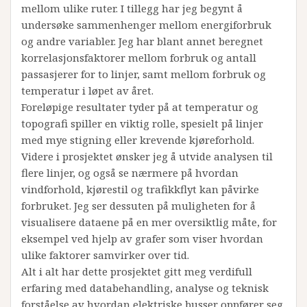
mellom ulike ruter. I tillegg har jeg begynt å
undersøke sammenhenger mellom energiforbruk
og andre variabler. Jeg har blant annet beregnet
korrelasjonsfaktorer mellom forbruk og antall
passasjerer for to linjer, samt mellom forbruk og
temperatur i løpet av året.
Foreløpige resultater tyder på at temperatur og
topografi spiller en viktig rolle, spesielt på linjer
med mye stigning eller krevende kjøreforhold.
Videre i prosjektet ønsker jeg å utvide analysen til
flere linjer, og også se nærmere på hvordan
vindforhold, kjørestil og trafikkflyt kan påvirke
forbruket. Jeg ser dessuten på muligheten for å
visualisere dataene på en mer oversiktlig måte, for
eksempel ved hjelp av grafer som viser hvordan
ulike faktorer samvirker over tid.
Alt i alt har dette prosjektet gitt meg verdifull
erfaring med databehandling, analyse og teknisk
forståelse av hvordan elektriske busser oppfører seg