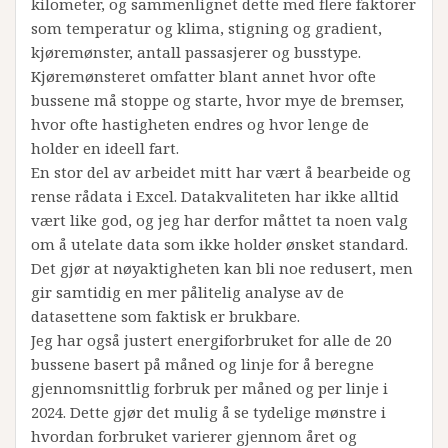
kilometer, og sammenlignet dette med flere faktorer
som temperatur og klima, stigning og gradient,
kjøremønster, antall passasjerer og busstype.
Kjøremønsteret omfatter blant annet hvor ofte
bussene må stoppe og starte, hvor mye de bremser,
hvor ofte hastigheten endres og hvor lenge de
holder en ideell fart.
En stor del av arbeidet mitt har vært å bearbeide og
rense rådata i Excel. Datakvaliteten har ikke alltid
vært like god, og jeg har derfor måttet ta noen valg
om å utelate data som ikke holder ønsket standard.
Det gjør at nøyaktigheten kan bli noe redusert, men
gir samtidig en mer pålitelig analyse av de
datasettene som faktisk er brukbare.
Jeg har også justert energiforbruket for alle de 20
bussene basert på måned og linje for å beregne
gjennomsnittlig forbruk per måned og per linje i
2024. Dette gjør det mulig å se tydelige mønstre i
hvordan forbruket varierer gjennom året og