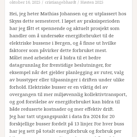
oktober 16, 2025
cristiangebhardt
Høsten 2025
Hei, jeg heter Mathias Johansen og er utplassert hos
Skyss dette semesteret. I løpet av praksisperioden
har jeg fått et spennende og aktuelt prosjekt som
handler om å undersøke energiforbruket til de
elektriske bussene i Bergen, og å finne ut hvilke
faktorer som påvirker dette forbruket mest.
Målet med arbeidet er å bidra til et bedre
datagrunnlag for fremtidige beslutninger, for
eksempel når det gjelder planlegging av ruter, valg
av busstyper eller tilpasninger i driften under ulike
forhold. Elektriske busser er en viktig del av
overgangen til mer miljøvennlig kollektivtransport,
og god forståelse av energiforbruket kan bidra til
både reduserte kostnader og mer effektiv drift.
Jeg har tatt utgangspunkt i data fra 2024 for 20
forskjellige busser fordelt på 13 linjer. For hver buss
har jeg sett på totalt energiforbruk og forbruk per