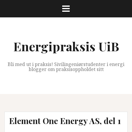
Skip
to
content
Energipraksis UiB
Bli med ut i praksis! Sivilingeniørstudenter i energi
blogger om praksisoppholdet sitt
Element One Energy AS, del 1