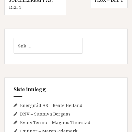
SOLCELLEKRAFT AS,
FLUX – DEL 1
DEL 1
Søk
etter:
Siste innlegg
Energiråd AS – Beate Helland
DNV – Sunniva Bergaas
Eviny Termo – Magnus Thuestad
Equinor – Maren Ødemark